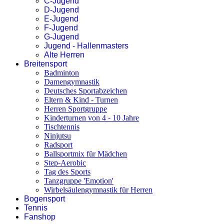
C-Jugend
D-Jugend
E-Jugend
F-Jugend
G-Jugend
Jugend - Hallenmasters
Alte Herren
Breitensport
Badminton
Damengymnastik
Deutsches Sportabzeichen
Eltern & Kind - Turnen
Herren Sportgruppe
Kinderturnen von 4 - 10 Jahre
Tischtennis
Ninjutsu
Radsport
Ballsportmix für Mädchen
Step-Aerobic
Tag des Sports
Tanzgruppe 'Emotion'
Wirbelsäulengymnastik für Herren
Bogensport
Tennis
Fanshop