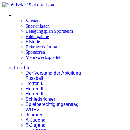
Gesamtverein
Vorstand
Sportanlagen
Belegungsplan Sportheim
Bildergalerie
Historie
Beitrittserklärung
Sponsoren
Mehrzweckspielfeld
Fussball
Der Vorstand der Abteilung
Fussball
Herren I.
Herren II.
Herren III.
Schiedsrichter
Spielberechtigungsantrag
WDFV
Junioren
A-Jugend
B-Jugend