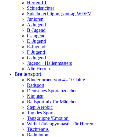
Herren III.
Schiedsrichter
Spielberechtigungsantrag WDFV
Junioren
A-Jugend
B-Jugend
C-Jugend
D-Jugend
E-Jugend
F-Jugend
G-Jugend
Jugend - Hallenmasters
Alte Herren
Breitensport
Kinderturnen von 4 - 10 Jahre
Radsport
Deutsches Sportabzeichen
Ninjutsu
Ballsportmix für Mädchen
Step-Aerobic
Tag des Sports
Tanzgruppe 'Emotion'
Wirbelsäulengymnastik für Herren
Tischtennis
Badminton